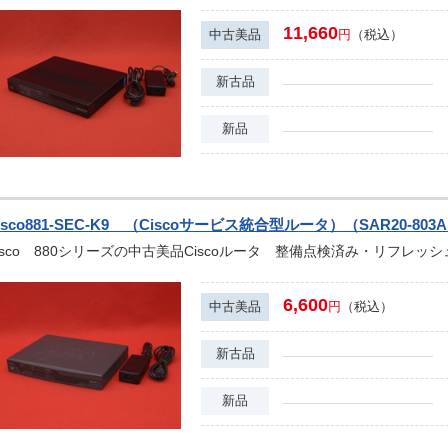
11,660
中古美品
円
（税込）
新古品
新品
isco881-SEC-K9 （Ciscoサービス統合型ルータ）（SAR20-803
isco 880シリーズの中古美品Ciscoルータ 整備点検済み・リフレッ
6,600
中古美品
円
（税込）
新古品
新品