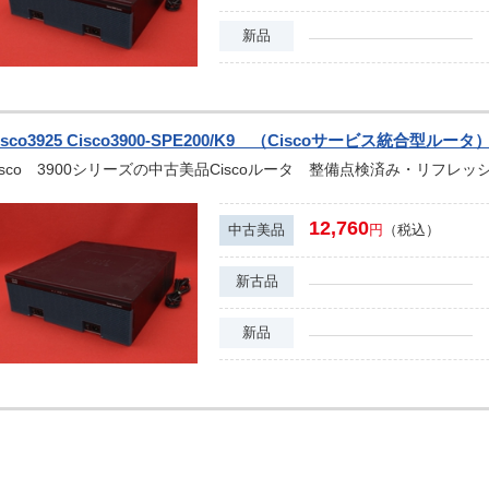
新品
isco3925 Cisco3900-SPE200/K9 （Ciscoサービス統合型ルータ
isco 3900シリーズの中古美品Ciscoルータ 整備点検済み・リフレッ
12,760
中古美品
円
（税込）
新古品
新品