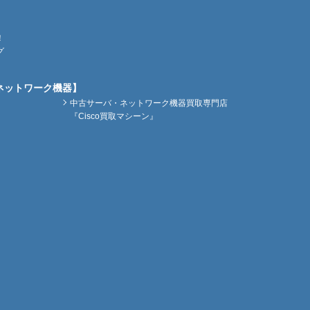
！
グ
ネットワーク機器】
中古サーバ・ネットワーク機器買取専門店
『Cisco買取マシーン』