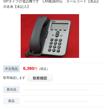
SIPタイプの電話機です LAN配線対応 カールコード【美品】
示名条【未記入】
6,380
中古美品
円
（税込）
取寄確認します
新古品
新品