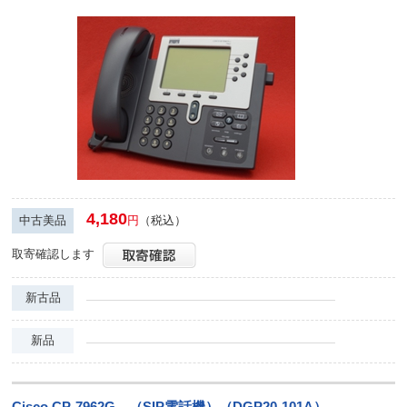
4,180
中古美品
円
（税込）
取寄確認します
新古品
新品
Cisco CP-7962G （SIP電話機）（DGP20-101A）