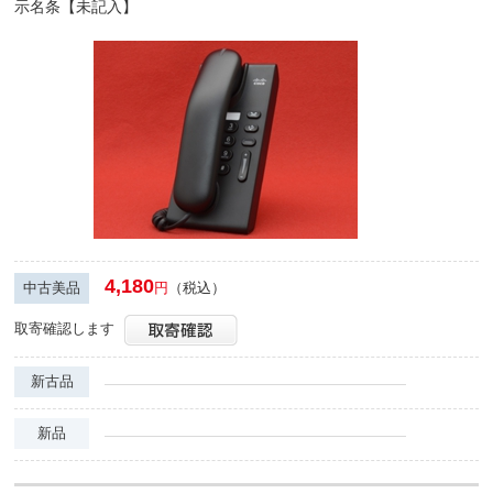
示名条【未記入】
4,180
中古美品
円
（税込）
取寄確認します
新古品
新品