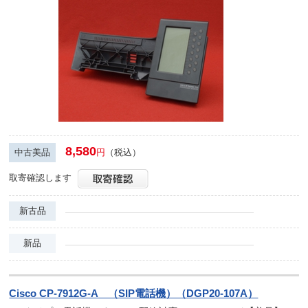
8,580
中古美品
円
（税込）
取寄確認します
新古品
新品
Cisco CP-7912G-A （SIP電話機）（DGP20-107A）