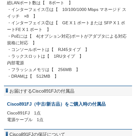
総LANポート数は【 8ポート 】
・インターフェイス①は【 10/100/1000 Mbps マネージド ス
イッチ ×8 】
・インターフェイス②は【 GE X 1 ポートまたは SFP X 1 ポ
ートFE X 1 ポート 】
・PoEには【 4(オプション対応)ポートがアダプタによる対応
規格に対応 】
・コンソールポートは【 RJ45タイプ 】
・ラックスロットは【 1RUタイプ 】
内部電源
・フラッシュメモリは【 256MB 】
・DRAMは【 512MB 】
お届けするCisco891FJの付属品
Cisco891FJ（中古/新古品）をご購入時の付属品
Cisco891FJ 1点
電源ケーブル 1点
Cisco891FJの保証について