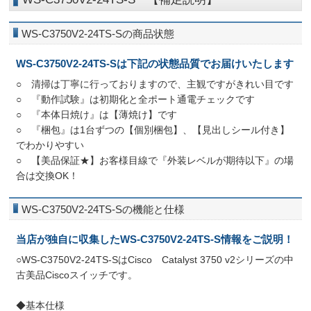
WS-C3750V2-24TS-Sの商品状態
WS-C3750V2-24TS-Sは下記の状態品質でお届けいたします
○ 清掃は丁寧に行っておりますので、主観ですがきれい目です
○ 『動作試験』は初期化と全ポート通電チェックです
○ 『本体日焼け』は【薄焼け】です
○ 『梱包』は1台ずつの【個別梱包】、【見出しシール付き】
でわかりやすい
○ 【美品保証★】お客様目線で『外装レベルが期待以下』の場
合は交換OK！
WS-C3750V2-24TS-Sの機能と仕様
当店が独自に収集したWS-C3750V2-24TS-S情報をご説明！
○WS-C3750V2-24TS-SはCisco Catalyst 3750 v2シリーズの中
古美品Ciscoスイッチです。
◆基本仕様