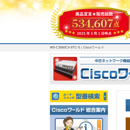
WS-C3560CX-8TC-S｜Ciscoワールド