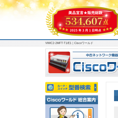
VWIC2-2MFT-T1/E1｜Ciscoワールド