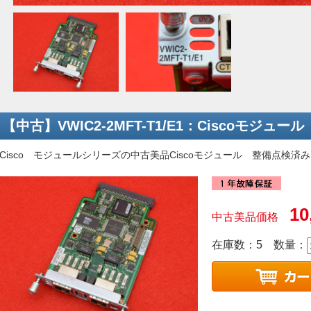
【中古】VWIC2-2MFT-T1/E1：Ciscoモジュール
isco モジュールシリーズの中古美品Ciscoモジュール 整備点検済
10
中古美品価格
在庫数：5
数量：