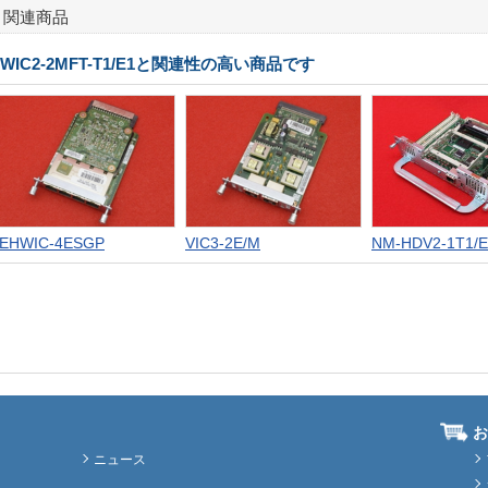
関連商品
VWIC2-2MFT-T1/E1と関連性の高い商品です
EHWIC-4ESGP
VIC3-2E/M
NM-HDV2-1T1/E
お
ニュース