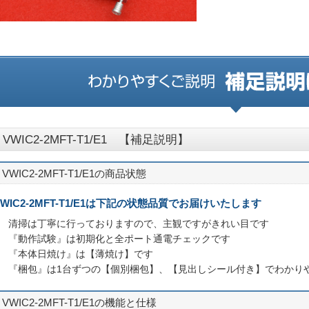
VWIC2-2MFT-T1/E1 【補足説明】
VWIC2-2MFT-T1/E1の商品状態
VWIC2-2MFT-T1/E1は下記の状態品質でお届けいたします
○ 清掃は丁寧に行っておりますので、主観ですがきれい目です
○ 『動作試験』は初期化と全ポート通電チェックです
○ 『本体日焼け』は【薄焼け】です
○ 『梱包』は1台ずつの【個別梱包】、【見出しシール付き】でわかり
VWIC2-2MFT-T1/E1の機能と仕様