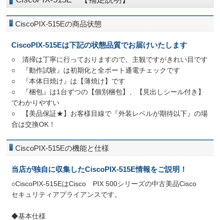
CiscoPIX-515Eの商品状態
CiscoPIX-515Eは下記の状態品質でお届けいたします
○ 清掃は丁寧に行っておりますので、主観ですがきれい目です
○ 『動作試験』は初期化と全ポート通電チェックです
○ 『本体日焼け』は【薄焼け】です
○ 『梱包』は1台ずつの【個別梱包】、【見出しシール付き】
でわかりやすい
○ 【美品保証★】お客様目線で『外装レベルが期待以下』の場
合は交換OK！
CiscoPIX-515Eの機能と仕様
当店が独自に収集したCiscoPIX-515E情報をご説明！
○CiscoPIX-515EはCisco PIX 500シリーズの中古美品Cisco
セキュリティアプライアンスです。
◆基本仕様