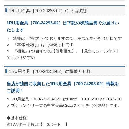
1RU用金具［700-24293-02］の商品状態
1RU用金具［700-24293-02］は下記の状態品質でお届けい
たします
○ 清掃は丁寧に行っておりますので、主観ですがきれい目です
○ 『本体日焼け』は【薄焼け】です
○ 『梱包』は1台ずつの【個別梱包】、【見出しシール付き】
でわかりやすい
1RU用金具［700-24293-02］の機能と仕様
当店が独自に収集した1RU用金具［700-24293-02］情報を
ご説明！
○1RU用金具［700-24293-02］はCisco 1900/2900/3500/3700
オプションシリーズの中古美品Ciscoスイッチ（付属品）です。
◆基本仕様
総LANポート数は【 0ポート 】